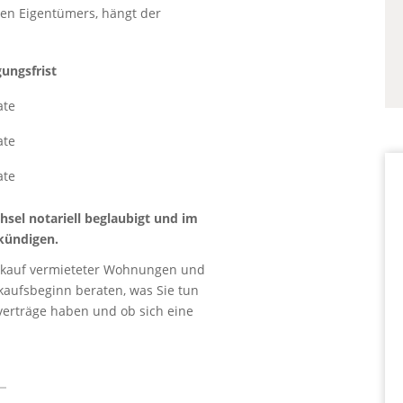
en Eigentümers, hängt der
ungsfrist
ate
ate
ate
sel notariell beglaubigt und im
kündigen.
erkauf vermieteter Wohnungen und
kaufsbeginn beraten, was Sie tun
verträge haben und ob sich eine