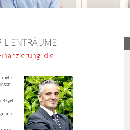
BILIENTRÄUME
Finanzierung, die
r mehr
ungen
r Regel
n
igenen