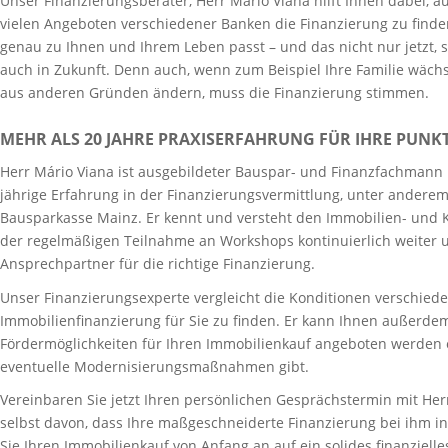
Unser Finanzierungsberater, Herr Mario Viana hilft Ihnen dabei, a
vielen Angeboten verschiedener Banken die Finanzierung zu finden
genau zu Ihnen und Ihrem Leben passt – und das nicht nur jetzt, 
auch in Zukunft. Denn auch, wenn zum Beispiel Ihre Familie wäch
aus anderen Gründen ändern, muss die Finanzierung stimmen.
MEHR ALS 20 JAHRE PRAXISERFAHRUNG FÜR IHRE PUN
Herr Mário Viana ist ausgebildeter Bauspar- und Finanzfachmann 
jährige Erfahrung in der Finanzierungsvermittlung, unter anderem
Bausparkasse Mainz. Er kennt und versteht den Immobilien- und Ka
der regelmäßigen Teilnahme an Workshops kontinuierlich weiter un
Ansprechpartner für die richtige Finanzierung.
Unser Finanzierungsexperte vergleicht die Konditionen verschiede
Immobilienfinanzierung für Sie zu finden. Er kann Ihnen außerdem
Fördermöglichkeiten für Ihren Immobilienkauf angeboten werden 
eventuelle Modernisierungsmaßnahmen gibt.
Vereinbaren Sie jetzt Ihren persönlichen Gesprächstermin mit Her
selbst davon, dass Ihre maßgeschneiderte Finanzierung bei ihm in
Sie Ihren Immobilienkauf von Anfang an auf ein solides finanziell