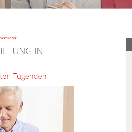
svermieter
MIETUNG IN
gsten Tugenden