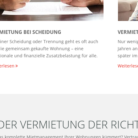
MIETUNG BEI SCHEIDUNG
VERMIE
einer Scheidung oder Trennung geht es oft auch
Nur weni
ie gemeinsam gekaufte Wohnung – eine
Jahren an
ionale und finanzielle Zusatzbelastung für alle.
später im
erlesen
Weiterles
 DER VERMIETUNG DER RICH
das komplette Mietmanagement Ihrer Wohnungen kümmert? Vertrau