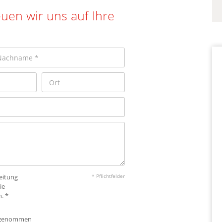
uen wir uns auf Ihre
eitung
* Pflichtfelder
ie
. *
 genommen