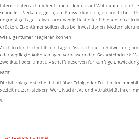
Interessenten achten heute mehr denn je auf Wohnumfeld und Lebe
schnellere Verkäufe, geringere Preisverhandlungen und höhere R
ungünstige Lage – etwa Lärm, wenig Licht oder fehlende Infrastruk
drücken. Eigentümer sollten dies bei Investitionen, Modernisierun
Wie Eigentümer reagieren können
Auch in durchschnittlichen Lagen lässt sich durch Aufwertung pun
oder gepflegte Außenanlagen verbessern den Gesamteindruck. Wer 
Zweitkauf oder Umbau – schafft Reserven für künftige Entwicklung
Fazit
Die Mikrolage entscheidet oft über Erfolg oder Frust beim Immobi
gezielt nutzen, steigern Wert, Nachfrage und Attraktivität ihrer Im
©
VORHERIGER ARTIKEL