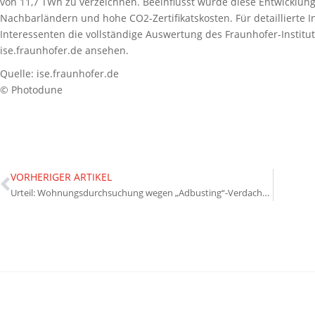
von 11,7 TWh zu verzeichnen. Beeinflusst wurde diese Entwicklun
Nachbarländern und hohe CO2-Zertifikatskosten. Für detaillierte
Interessenten die vollständige Auswertung des Fraunhofer-Institut
ise.fraunhofer.de ansehen.
Quelle: ise.fraunhofer.de
© Photodune
VORHERIGER ARTIKEL
Urteil: Wohnungsdurchsuchung wegen „Adbusting“-Verdachts unangemessen