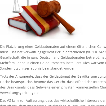
Die Platzierung eines Geldautomaten auf einem öffentlichen Ge
muss. Das hat Verwaltungsgericht Berlin entschieden (VG 1 K 342.1
Gesellschaft, die in ganz Deutschland Geldautomaten betreibt, hat
Mehrfamilienhaus einen Geldautomaten installiert. Dies war vom
Sondernutzungserlaubnis beanstandet worden.
Trotz der Argumente, dass der Geldautomat der Bevölkerung zugut
Fläche beanspruche, betonte das Gericht, dass öffentliche Intere
des Bezirksamts, dass Gehwege einen privaten kommerziellen Cha
Verwaltungsgericht geteilt.
Das VG kam zur Auffassung, dass das wirtschaftliche Interesse de
den öffentlichen Interessen zurückstehen müsse. Das Bezirksamt w