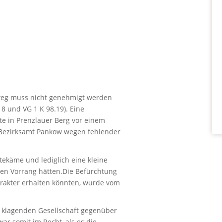
hweg muss nicht genehmigt werden
8 und VG 1 K 98.19). Eine
te in Prenzlauer Berg vor einem
 Bezirksamt Pankow wegen fehlender
ekäme und lediglich eine kleine
ssen Vorrang hätten.Die Befürchtung
rakter erhalten könnten, wurde vom
r klagenden Gesellschaft gegenüber
ar somit im Recht, als es die