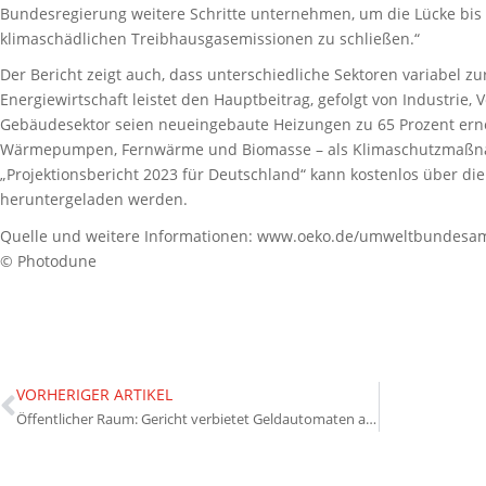
Bundesregierung weitere Schritte unternehmen, um die Lücke bis 
klimaschädlichen Treibhausgasemissionen zu schließen.“
Der Bericht zeigt auch, dass unterschiedliche Sektoren variabel z
Energiewirtschaft leistet den Hauptbeitrag, gefolgt von Industrie
Gebäudesektor seien neueingebaute Heizungen zu 65 Prozent ern
Wärmepumpen, Fernwärme und Biomasse – als Klimaschutzmaßnah
„Projektionsbericht 2023 für Deutschland“ kann kostenlos über d
heruntergeladen werden.
Quelle und weitere Informationen: www.oeko.de/umweltbundesa
© Photodune
VORHERIGER ARTIKEL
Öffentlicher Raum: Gericht verbietet Geldautomaten auf Gehweg