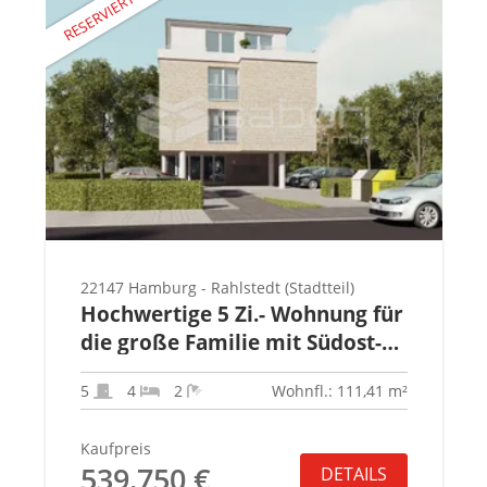
22147 Hamburg - Rahlstedt (Stadtteil)
Hochwertige 5 Zi.- Wohnung für
die große Familie mit Südost-
Balkon
5
4
2
Wohnfl.: 111,41 m²
Kaufpreis
539.750 €
DETAILS