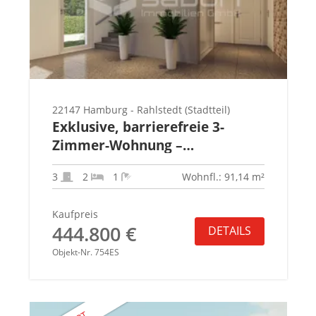
22147 Hamburg - Rahlstedt (Stadtteil)
Exklusive, barrierefreie 3-
Zimmer-Wohnung –
provisionsfrei
3
2
1
Wohnfl.: 91,14 m²
Kaufpreis
444.800 €
DETAILS
Objekt-Nr. 754ES