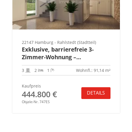
22147 Hamburg - Rahlstedt (Stadtteil)
Exklusive, barrierefreie 3-
Zimmer-Wohnung –
provisionsfrei
3
2
1
Wohnfl.: 91,14 m²
Kaufpreis
444.800 €
DETAILS
Objekt-Nr. 747ES