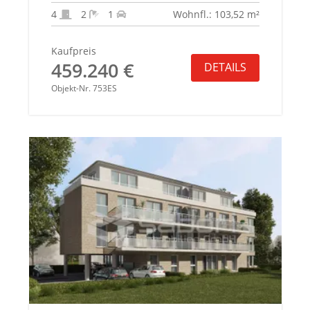
eigenem Garten
4
2
1
Wohnfl.: 103,52 m²
Kaufpreis
459.240 €
DETAILS
Objekt-Nr. 753ES