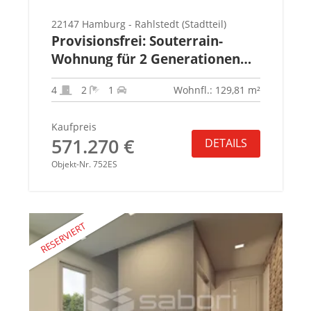
22147 Hamburg - Rahlstedt (Stadtteil)
Provisionsfrei: Souterrain-
Wohnung für 2 Generationen
mit Garten, KfW 55
4
2
1
Wohnfl.: 129,81 m²
Kaufpreis
571.270 €
DETAILS
Objekt-Nr. 752ES