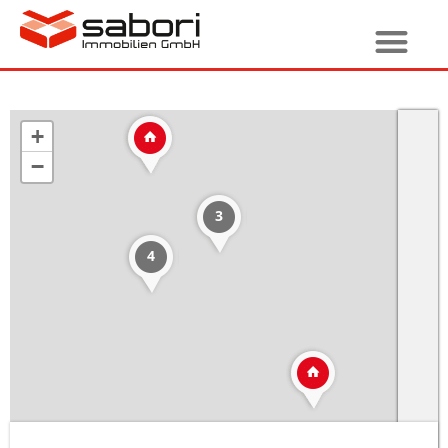
+
−
3
4