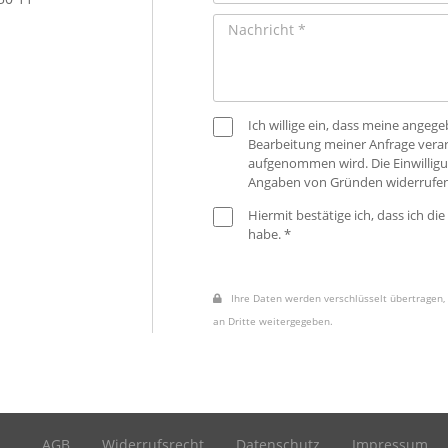
Ich willige ein, dass meine ange
Bearbeitung meiner Anfrage verar
aufgenommen wird. Die Einwilligu
Angaben von Gründen widerrufen
Hiermit bestätige ich, dass ich die
habe. *
Ihre Daten werden verschlüsselt übertragen, 
an Dritte weitergegeben.
AGB
Widerrufsrecht
Datenschutz
Impressum