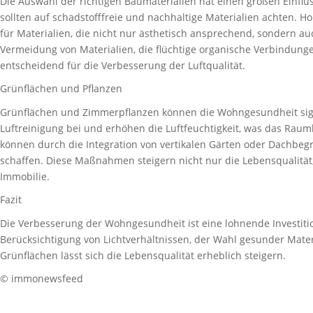
Die Auswahl der richtigen Baumaterialien hat einen großen Einfl
sollten auf schadstofffreie und nachhaltige Materialien achten. H
für Materialien, die nicht nur ästhetisch ansprechend, sondern a
Vermeidung von Materialien, die flüchtige organische Verbindungen
entscheidend für die Verbesserung der Luftqualität.
Grünflächen und Pflanzen
Grünflächen und Zimmerpflanzen können die Wohngesundheit signi
Luftreinigung bei und erhöhen die Luftfeuchtigkeit, was das Raumk
können durch die Integration von vertikalen Gärten oder Dachbe
schaffen. Diese Maßnahmen steigern nicht nur die Lebensqualität, 
Immobilie.
Fazit
Die Verbesserung der Wohngesundheit ist eine lohnende Investiti
Berücksichtigung von Lichtverhältnissen, der Wahl gesunder Mater
Grünflächen lässt sich die Lebensqualität erheblich steigern.
© immonewsfeed