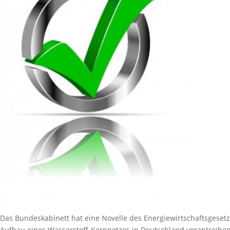
Das Bundeskabinett hat eine Novelle des Energiewirtschaftsgesetz
Aufbau eines Wasserstoff-Kernnetzes in Deutschland vorantreiben