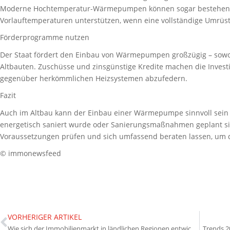
Moderne Hochtemperatur-Wärmepumpen können sogar bestehend
Vorlauftemperaturen unterstützen, wenn eine vollständige Umrüstu
Förderprogramme nutzen
Der Staat fördert den Einbau von Wärmepumpen großzügig – sowo
Altbauten. Zuschüsse und zinsgünstige Kredite machen die Investi
gegenüber herkömmlichen Heizsystemen abzufedern.
Fazit
Auch im Altbau kann der Einbau einer Wärmepumpe sinnvoll sein
energetisch saniert wurde oder Sanierungsmaßnahmen geplant sind
Voraussetzungen prüfen und sich umfassend beraten lassen, um da
© immonewsfeed
VORHERIGER ARTIKEL
Wie sich der Immobilienmarkt in ländlichen Regionen entwickelt
Trends 2