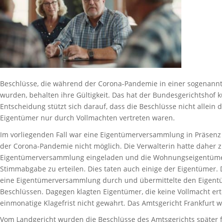
Beschlüsse, die während der Corona-Pandemie in einer sogenann
wurden, behalten ihre Gültigkeit. Das hat der Bundesgerichtshof kü
Entscheidung stützt sich darauf, dass die Beschlüsse nicht allein d
Eigentümer nur durch Vollmachten vertreten waren.
Im vorliegenden Fall war eine Eigentümerversammlung in Präse
der Corona-Pandemie nicht möglich. Die Verwalterin hatte daher zu
Eigentümerversammlung eingeladen und die Wohnungseigentümer 
Stimmabgabe zu erteilen. Dies taten auch einige der Eigentümer. D
eine Eigentümerversammlung durch und übermittelte den Eigentüm
Beschlüssen. Dagegen klagten Eigentümer, die keine Vollmacht erte
einmonatige Klagefrist nicht gewahrt. Das Amtsgericht Frankfurt w
Vom Landgericht wurden die Beschlüsse des Amtsgerichts später fü