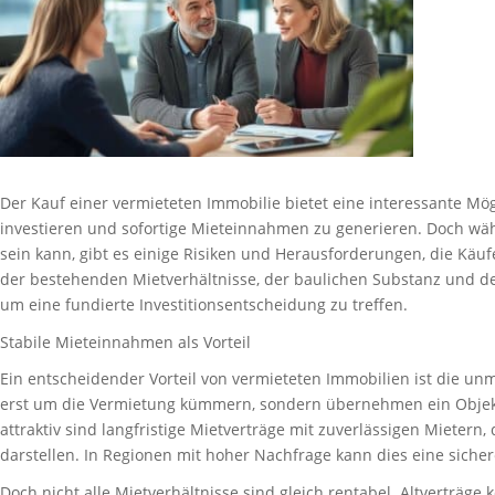
Der Kauf einer vermieteten Immobilie bietet eine interessante Mög
investieren und sofortige Mieteinnahmen zu generieren. Doch wä
sein kann, gibt es einige Risiken und Herausforderungen, die Käufe
der bestehenden Mietverhältnisse, der baulichen Substanz und der 
um eine fundierte Investitionsentscheidung zu treffen.
Stabile Mieteinnahmen als Vorteil
Ein entscheidender Vorteil von vermieteten Immobilien ist die unm
erst um die Vermietung kümmern, sondern übernehmen ein Objek
attraktiv sind langfristige Mietverträge mit zuverlässigen Mietern
darstellen. In Regionen mit hoher Nachfrage kann dies eine siche
Doch nicht alle Mietverhältnisse sind gleich rentabel. Altverträge