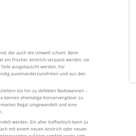
nd, der auch die Umwelt schont. Beim
 ein frischer Anstrich verpasst werden, sie
eile ausgetauscht werden. Für
ständig auseinanderzunehmen und aus den
lzleitern bis hin zu defekten Badewannen –
 So können ehemalige Konservengläser zu
charmantes Regal umgewandelt und eine
n.
ndelt werden. Ein alter Kaffeetisch kann zu
fach mit einem neuen Anstrich oder neuen
Interessenten auf blog.comfort-works.com.