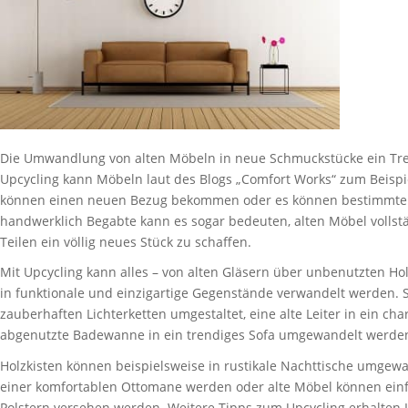
Die Umwandlung von alten Möbeln in neue Schmuckstücke ein Tre
Upcycling kann Möbeln laut des Blogs „Comfort Works“ zum Beispiel
können einen neuen Bezug bekommen oder es können bestimmte T
handwerklich Begabte kann es sogar bedeuten, alten Möbel voll
Teilen ein völlig neues Stück zu schaffen.
Mit Upcycling kann alles – von alten Gläsern über unbenutzten Ho
in funktionale und einzigartige Gegenstände verwandelt werden.
zauberhaften Lichterketten umgestaltet, eine alte Leiter in ein 
abgenutzte Badewanne in ein trendiges Sofa umgewandelt werde
Holzkisten können beispielsweise in rustikale Nachttische umgewa
einer komfortablen Ottomane werden oder alte Möbel können ein
Polstern versehen werden. Weitere Tipps zum Upcycling erhalten 