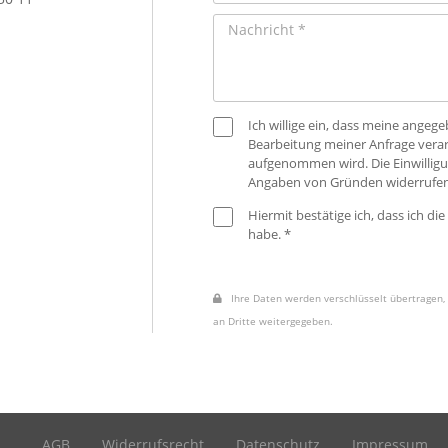
Ich willige ein, dass meine ange
Bearbeitung meiner Anfrage verar
aufgenommen wird. Die Einwilligu
Angaben von Gründen widerrufen
Hiermit bestätige ich, dass ich die
habe. *
Ihre Daten werden verschlüsselt übertragen, 
an Dritte weitergegeben.
AGB
Widerrufsrecht
Datenschutz
Impressum