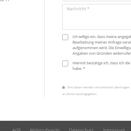
Ich willige ein, dass meine ange
Bearbeitung meiner Anfrage verar
aufgenommen wird. Die Einwilligu
Angaben von Gründen widerrufen
Hiermit bestätige ich, dass ich die
habe. *
Ihre Daten werden verschlüsselt übertragen, 
an Dritte weitergegeben.
AGB
Widerrufsrecht
Datenschutz
Impressum