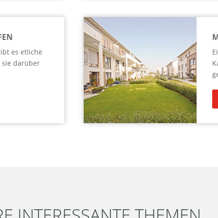
FEN
M
bt es etliche
E
 sie darüber
K
g
RE INTERESSANTE THEMEN