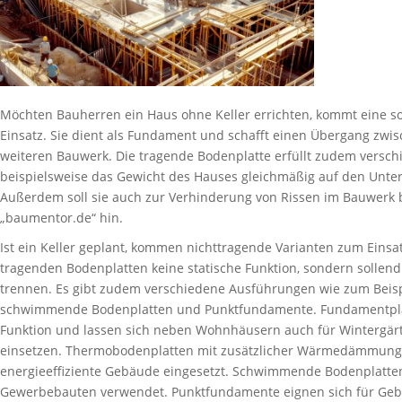
Möchten Bauherren ein Haus ohne Keller errichten, kommt eine 
Einsatz. Sie dient als Fundament und schafft einen Übergang z
weiteren Bauwerk. Die tragende Bodenplatte erfüllt zudem verschi
beispielsweise das Gewicht des Hauses gleichmäßig auf den Unter
Außerdem soll sie auch zur Verhinderung von Rissen im Bauwerk b
„baumentor.de“ hin.
Ist ein Keller geplant, kommen nichttragende Varianten zum Eins
tragenden Bodenplatten keine statische Funktion, sondern solle
trennen. Es gibt zudem verschiedene Ausführungen wie zum Beis
schwimmende Bodenplatten und Punktfundamente. Fundamentpla
Funktion und lassen sich neben Wohnhäusern auch für Wintergärte
einsetzen. Thermobodenplatten mit zusätzlicher Wärmedämmung 
energieeffiziente Gebäude eingesetzt. Schwimmende Bodenplatt
Gewerbebauten verwendet. Punktfundamente eignen sich für Geb