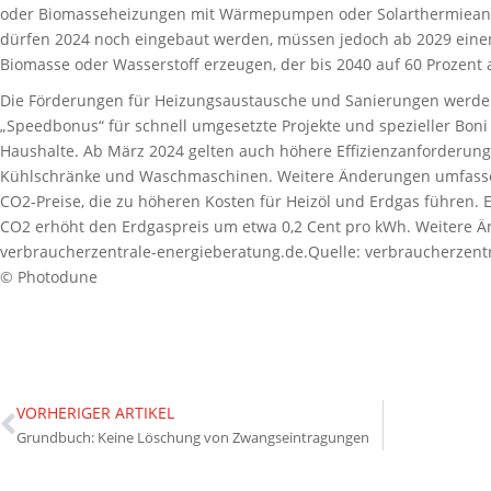
oder Biomasseheizungen mit Wärmepumpen oder Solarthermieanl
dürfen 2024 noch eingebaut werden, müssen jedoch ab 2029 eine
Biomasse oder Wasserstoff erzeugen, der bis 2040 auf 60 Prozent a
Die Förderungen für Heizungsaustausche und Sanierungen werden 
„Speedbonus“ für schnell umgesetzte Projekte und spezieller Bo
Haushalte. Ab März 2024 gelten auch höhere Effizienzanforderung
Kühlschränke und Waschmaschinen. Weitere Änderungen umfasse
CO2-Preise, die zu höheren Kosten für Heizöl und Erdgas führen.
CO2 erhöht den Erdgaspreis um etwa 0,2 Cent pro kWh. Weitere Ä
verbraucherzentrale-energieberatung.de.Quelle: verbraucherzent
© Photodune
VORHERIGER ARTIKEL
Grundbuch: Keine Löschung von Zwangseintragungen