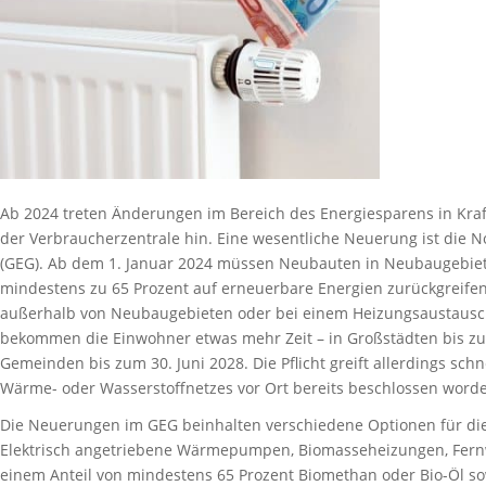
Ab 2024 treten Änderungen im Bereich des Energiesparens in Kraf
der Verbraucherzentrale hin. Eine wesentliche Neuerung ist die 
(GEG). Ab dem 1. Januar 2024 müssen Neubauten in Neubaugebiete
mindestens zu 65 Prozent auf erneuerbare Energien zurückgreif
außerhalb von Neubaugebieten oder bei einem Heizungsaustausch 
bekommen die Einwohner etwas mehr Zeit – in Großstädten bis zum
Gemeinden bis zum 30. Juni 2028. Die Pflicht greift allerdings sch
Wärme- oder Wasserstoffnetzes vor Ort bereits beschlossen worden
Die Neuerungen im GEG beinhalten verschiedene Optionen für di
Elektrisch angetriebene Wärmepumpen, Biomasseheizungen, Fern
einem Anteil von mindestens 65 Prozent Biomethan oder Bio-Öl so