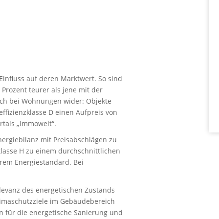
 Einfluss auf deren Marktwert. So sind
Prozent teurer als jene mit der
 auch bei Wohnungen wider: Objekte
effizienzklasse D einen Aufpreis von
rtals „Immowelt“.
nergiebilanz mit Preisabschlägen zu
klasse H zu einem durchschnittlichen
erem Energiestandard. Bei
levanz des energetischen Zustands
limaschutzziele im Gebäudebereich
n für die energetische Sanierung und