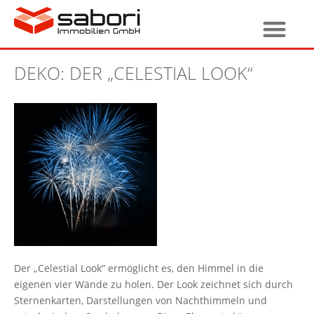
DEKO: DER „CELESTIAL LOOK“
Der „Celestial Look“ ermöglicht es, den Himmel in die
eigenen vier Wände zu holen. Der Look zeichnet sich durch
Sternenkarten, Darstellungen von Nachthimmeln und