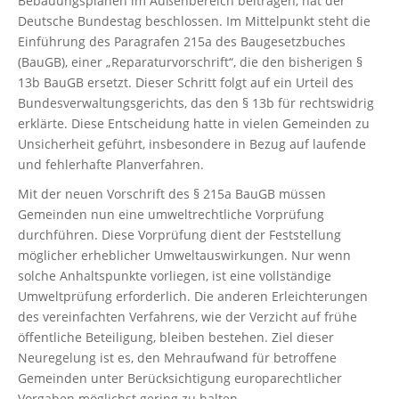
Bebauungsplänen im Außenbereich beitragen, hat der
Deutsche Bundestag beschlossen. Im Mittelpunkt steht die
Einführung des Paragrafen 215a des Baugesetzbuches
(BauGB), einer „Reparaturvorschrift“, die den bisherigen §
13b BauGB ersetzt. Dieser Schritt folgt auf ein Urteil des
Bundesverwaltungsgerichts, das den § 13b für rechtswidrig
erklärte. Diese Entscheidung hatte in vielen Gemeinden zu
Unsicherheit geführt, insbesondere in Bezug auf laufende
und fehlerhafte Planverfahren.
Mit der neuen Vorschrift des § 215a BauGB müssen
Gemeinden nun eine umweltrechtliche Vorprüfung
durchführen. Diese Vorprüfung dient der Feststellung
möglicher erheblicher Umweltauswirkungen. Nur wenn
solche Anhaltspunkte vorliegen, ist eine vollständige
Umweltprüfung erforderlich. Die anderen Erleichterungen
des vereinfachten Verfahrens, wie der Verzicht auf frühe
öffentliche Beteiligung, bleiben bestehen. Ziel dieser
Neuregelung ist es, den Mehraufwand für betroffene
Gemeinden unter Berücksichtigung europarechtlicher
Vorgaben möglichst gering zu halten.