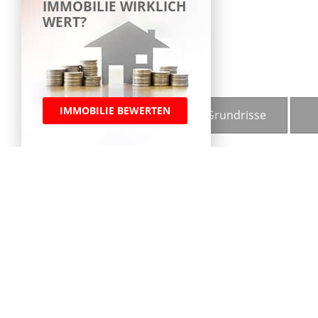
IMMOBILIE WIRKLICH
WERT?
IMMOBILIE BEWERTEN
Bilder
Grundrisse
HAUS ZUR MIETE
GROSSZÜGIGE DOPPELH
HARME